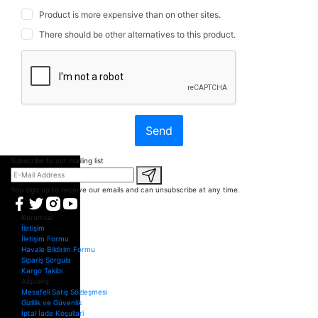
Product is more expensive than on other sites.
There should be other alternatives to this product.
Send
Subscribe to our mailing list
You sign up to receive our emails and can unsubscribe at any time.
Kurumsal
İletişim
İletişim Formu
Havale Bildirim Formu
Sipariş Sorgula
Kargo Takibi
Alışveriş
Mesafeli Satış Sözleşmesi
Gizlilik ve Güvenlik
İptal İade Koşullari