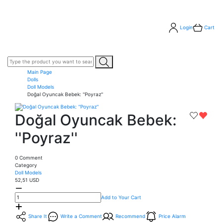
Login
Cart
Main Page
Dolls
Doll Models
Doğal Oyuncak Bebek: ''Poyraz''
Doğal Oyuncak Bebek:
''Poyraz''
0 Comment
Category
Doll Models
52,51 USD
Add to Your Cart
Share It
Write a Comment
Recommend
Price Alarm