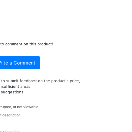
t to comment on this product!
rite a Comment
to submit feedback on the product's price,
nsufficient areas.
 suggestions.
rrupted, or not viewable.
t description.
 other sites.