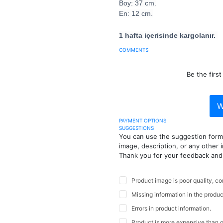
Boy: 37 cm.
En: 12 cm.
1 hafta içerisinde kargolanır.
COMMENTS
Be the firs
W
PAYMENT OPTIONS
SUGGESTIONS
You can use the suggestion form 
image, description, or any other i
Thank you for your feedback and
Product image is poor quality, co
Missing information in the produc
Errors in product information.
Product is more expensive than on