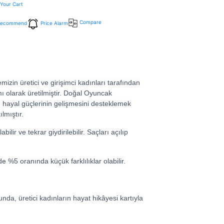
 Your Cart
Compare
Recommend
Price Alarm
izin üretici ve girişimci kadınları tarafından
 olarak üretilmiştir. Doğal Oyuncak
n hayal güçlerinin gelişmesini desteklemek
ılmıştır.
bilir ve tekrar giydirilebilir. Saçları açılıp
de %5 oranında küçük farklılıklar olabilir.
unda, üretici kadınların hayat hikâyesi kartıyla