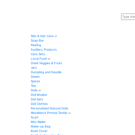
Skin & Hair Care
Soap Bar
Peeling
Auxiliary Products
Care Sets
Local Food
Dried Veggies & Fruits
Jars
Dumpling and Noodle
Sweet
Spices
Tea
Dolls
Doll Models
Doll Sets
Doll Clothes
Personalized Natural Dolls
Woodblock Printed Textile
Scarf
Mini Wallet
Make-up Bag
Book Cover