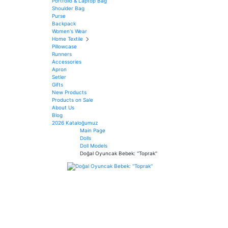
Portfolio & Laptop Bag
Shoulder Bag
Purse
Backpack
Women's Wear
Home Textile
Pillowcase
Runners
Accessories
Apron
Setler
Gifts
New Products
Products on Sale
About Us
Blog
2026 Kataloğumuz
Main Page
Dolls
Doll Models
Doğal Oyuncak Bebek: ''Toprak''