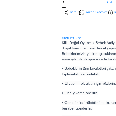
Add to
Share It
Write a Comment
PRODUCT INFO
Kilis Doğal Oyuncak Bebek Atölyem
doğal ham maddelerden el yapımı
Bebeklerimizin yüzleri, çocukları
amacıyla olabildiğince sade bırak
Bebeklerin tüm kıyafetleri çıkarıla
•
toplanabilir ve örülebilir.
El yapımı oldukları için yüzlerin
•
Elde yıkama önerilir.
•
Geri dönüştürülebilir özel kutus
•
beraber gönderilir.