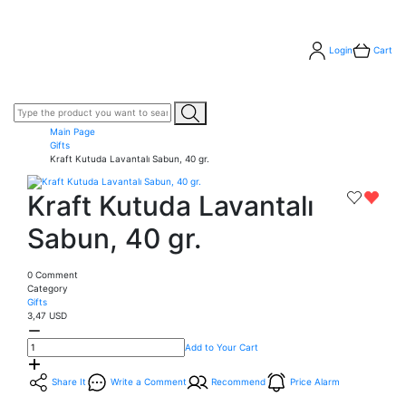
Login
Cart
Main Page
Gifts
Kraft Kutuda Lavantalı Sabun, 40 gr.
Kraft Kutuda Lavantalı
Sabun, 40 gr.
0 Comment
Category
Gifts
3,47 USD
Add to Your Cart
Share It
Write a Comment
Recommend
Price Alarm