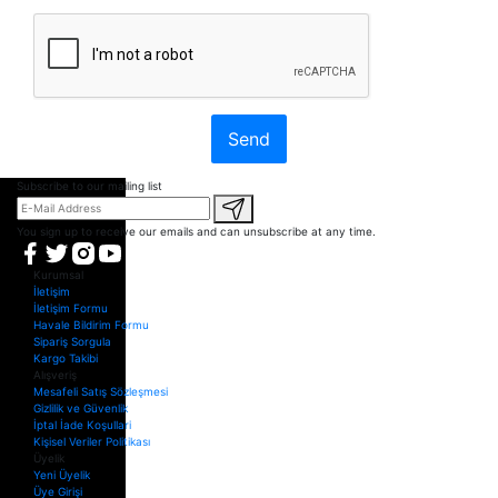
Send
Subscribe to our mailing list
You sign up to receive our emails and can unsubscribe at any time.
Kurumsal
İletişim
İletişim Formu
Havale Bildirim Formu
Sipariş Sorgula
Kargo Takibi
Alışveriş
Mesafeli Satış Sözleşmesi
Gizlilik ve Güvenlik
İptal İade Koşullari
Kişisel Veriler Politikası
Üyelik
Yeni Üyelik
Üye Girişi