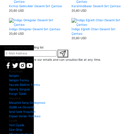
Kırmızı Gelincikler Desenli Sırt Çantası
Karahindibalar Desenli Sırt Çantası
20,60 USD
20,60 USD
İndigo Ginkgolar Desenli Sırt Çantası
İndigo Eğrelti Otları Desenli Sırt
20,60 USD
Çantası
20,60 USD
Subscribe to our mailing list
You sign up to receive our emails and can unsubscribe at any time.
Kurumsal
İletişim
İletişim Formu
Havale Bildirim Formu
Sipariş Sorgula
Kargo Takibi
Alışveriş
Mesafeli Satış Sözleşmesi
Gizlilik ve Güvenlik
İptal İade Koşullari
Kişisel Veriler Politikası
Üyelik
Yeni Üyelik
Üye Girişi
Şifremi Unuttum