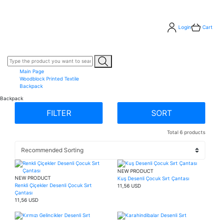
Login
Cart
Main Page
Woodblock Printed Textile
Backpack
Backpack
FILTER
SORT
Total 6 products
NEW PRODUCT
NEW PRODUCT
Kuş Desenli Çocuk Sırt Çantası
Renkli Çiçekler Desenli Çocuk Sırt
11,56 USD
Çantası
11,56 USD